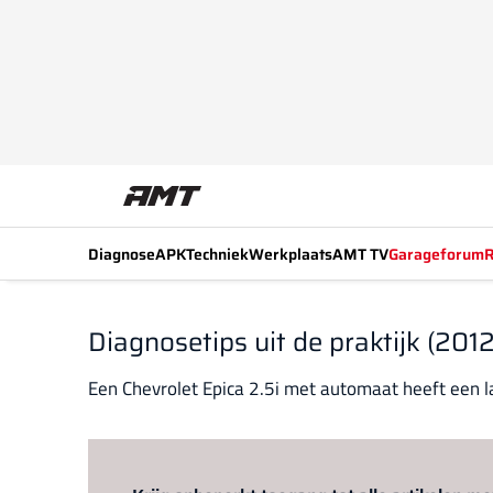
Diagnose
APK
Techniek
Werkplaats
AMT TV
Garageforum
R
Diagnosetips uit de praktijk (201
Een Chevrolet Epica 2.5i met automaat heeft een l