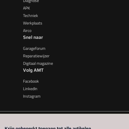
Diagnose
APK
Techniek
Werkplaats
Airco
Snel naar
Garageforum
Reparatiewijzer
Digitaal magazine
Volg AMT
Facebook
LinkedIn
Instagram
AMT is onderdeel van VMN media. Lees in
ons manifest
waar V
Krijg onbeperkt toegang tot alle artikelen.
beleid
|
Privacy instellingen