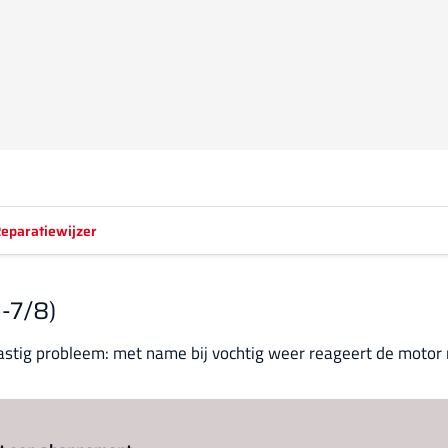
eparatiewijzer
2-7/8)
astig probleem: met name bij vochtig weer reageert de motor n
Log in
om dit artikel te lezen.