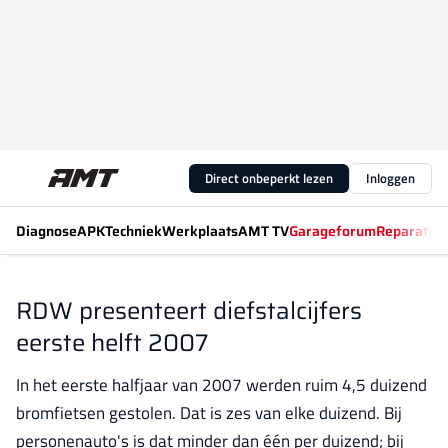
Direct onbeperkt lezen
Inloggen
Diagnose
APK
Techniek
Werkplaats
AMT TV
Garageforum
Reparatiew
RDW presenteert diefstalcijfers
eerste helft 2007
In het eerste halfjaar van 2007 werden ruim 4,5 duizend
bromfietsen gestolen. Dat is zes van elke duizend. Bij
personenauto's is dat minder dan één per duizend; bij