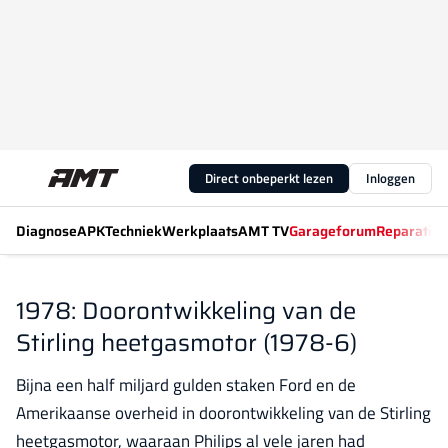
Direct onbeperkt lezen
Inloggen
Diagnose
APK
Techniek
Werkplaats
AMT TV
Garageforum
Reparatiew
1978: Doorontwikkeling van de
Stirling heetgasmotor (1978-6)
Bijna een half miljard gulden staken Ford en de
Amerikaanse overheid in doorontwikkeling van de Stirling
heetgasmotor, waaraan Philips al vele jaren had