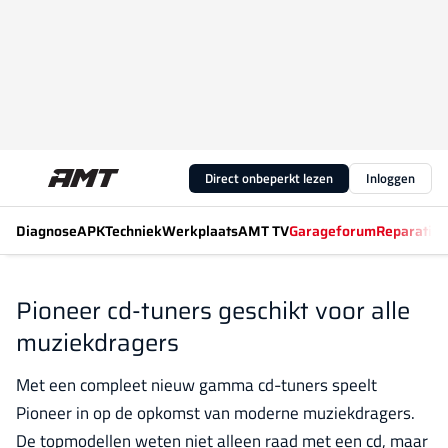
Direct onbeperkt lezen
Inloggen
Diagnose
APK
Techniek
Werkplaats
AMT TV
Garageforum
Reparatiew
Pioneer cd-tuners geschikt voor alle
muziekdragers
Met een compleet nieuw gamma cd-tuners speelt
Pioneer in op de opkomst van moderne muziekdragers.
De topmodellen weten niet alleen raad met een cd, maar