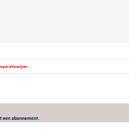
eparatiewijzer
Log in
om dit artikel te lezen.
met een abonnement.