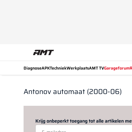
Diagnose
APK
Techniek
Werkplaats
AMT TV
Garageforum
R
Antonov automaat (2000-06)
Krijg onbeperkt toegang tot alle artikelen 