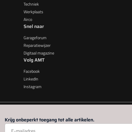
Techniek
Werkplaats
Airco
Snel naar
Garageforum
Reparatiewijzer
Digitaal magazine
Volg AMT
Facebook
LinkedIn
Instagram
AMT is onderdeel van VMN media. Lees in
ons manifest
waar V
Krijg onbeperkt toegang tot alle artikelen.
beleid
|
Privacy instellingen