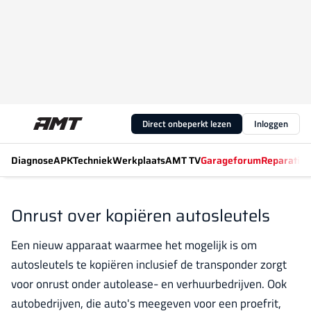
Direct onbeperkt lezen
Inloggen
Diagnose
APK
Techniek
Werkplaats
AMT TV
Garageforum
Reparatiew
Onrust over kopiëren autosleutels
Een nieuw apparaat waarmee het mogelijk is om
autosleutels te kopiëren inclusief de transponder zorgt
voor onrust onder autolease- en verhuurbedrijven. Ook
autobedrijven, die auto's meegeven voor een proefrit,