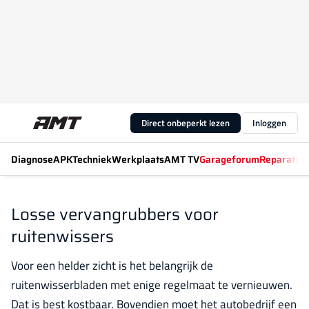
Direct onbeperkt lezen
Inloggen
Diagnose
APK
Techniek
Werkplaats
AMT TV
Garageforum
Reparatiew
Losse vervangrubbers voor
ruitenwissers
Voor een helder zicht is het belangrijk de
ruitenwisserbladen met enige regelmaat te vernieuwen.
Dat is best kostbaar. Bovendien moet het autobedrijf een