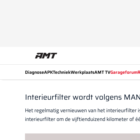
Diagnose
APK
Techniek
Werkplaats
AMT TV
Garageforum
R
Interieurfilter wordt volgens M
Het regelmatig vernieuwen van het interieurfilter i
interieurfilter om de vijftienduizend kilometer of