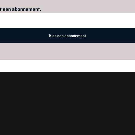
Log in
om dit artikel te lezen.
met een abonnement.
Kies een abonnement