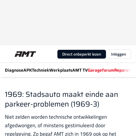
Direct onbeperkt lezen
Inloggen
Diagnose
APK
Techniek
Werkplaats
AMT TV
Garageforum
Reparatiew
1969: Stadsauto maakt einde aan
parkeer-problemen (1969-3)
Niet zelden worden technische ontwikkelingen
afgedwongen, of minstens gestimuleerd door
regelgeving. Zo begaf AMT zich in 1969 ook op het