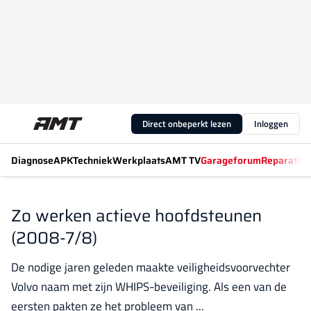
Direct onbeperkt lezen
Inloggen
Diagnose
APK
Techniek
Werkplaats
AMT TV
Garageforum
Reparatiew
Zo werken actieve hoofdsteunen
(2008-7/8)
De nodige jaren geleden maakte veiligheidsvoorvechter
Volvo naam met zijn WHIPS-beveiliging. Als een van de
eersten pakten ze het probleem van ...