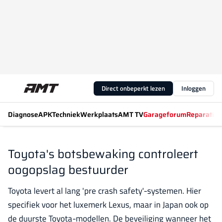
Direct onbeperkt lezen
Inloggen
Diagnose
APK
Techniek
Werkplaats
AMT TV
Garageforum
Reparatiew
Toyota's botsbewaking controleert
oogopslag bestuurder
Toyota levert al lang 'pre crash safety'-systemen. Hier
specifiek voor het luxemerk Lexus, maar in Japan ook op
de duurste Toyota-modellen. De beveiliging wanneer het