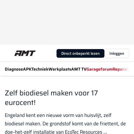
Direct onbeperkt lezen
Inloggen
Diagnose
APK
Techniek
Werkplaats
AMT TV
Garageforum
Reparatiew
Zelf biodiesel maken voor 17
eurocent!
Engeland kent een nieuwe vorm van huisvlijt, zelf
biodiesel maken. De grondstof komt van de friettent, de
doe-het-zelf installatie van EcoTec Resources ...