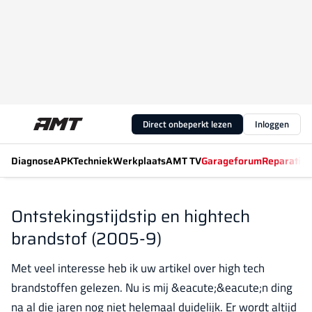
Direct onbeperkt lezen
Inloggen
Diagnose
APK
Techniek
Werkplaats
AMT TV
Garageforum
Reparatiew
Ontstekingstijdstip en hightech
brandstof (2005-9)
Met veel interesse heb ik uw artikel over high tech
brandstoffen gelezen. Nu is mij &eacute;&eacute;n ding
na al die jaren nog niet helemaal duidelijk. Er wordt altijd