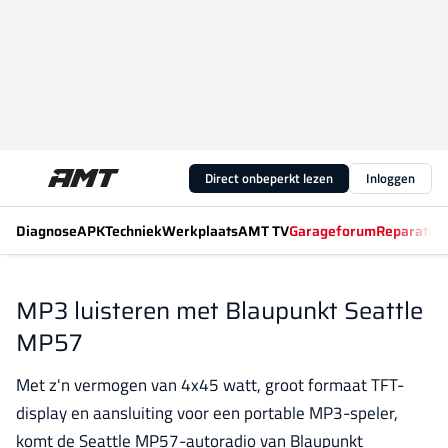
Direct onbeperkt lezen
Inloggen
Diagnose
APK
Techniek
Werkplaats
AMT TV
Garageforum
Reparatiew
MP3 luisteren met Blaupunkt Seattle
MP57
Met z'n vermogen van 4x45 watt, groot formaat TFT-
display en aansluiting voor een portable MP3-speler,
komt de Seattle MP57-autoradio van Blaupunkt