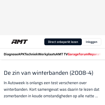
Direct onbeperkt lezen
Inloggen
Diagnose
APK
Techniek
Werkplaats
AMT TV
Garageforum
Reparatiew
De zin van winterbanden (2008-4)
In Autoweek is onlangs een test verschenen over
winterbanden. Kort samengevat was daarin te lezen dat
zomerbanden in koude omstandigheden op alle natte ...