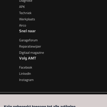
Diagnose
APK
Techniek
Werkplaats
Airco
Snel naar
Garageforum
Reparatiewijzer
Digitaal magazine
Volg AMT
Facebook
LinkedIn
Instagram
AMT is onderdeel van VMN media. Lees in
ons manifest
waar V
Krijg onbeperkt toegang tot alle artikelen.
beleid
|
Privacy instellingen