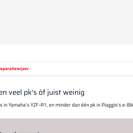
eparatiewijzer
 veel pk's óf juist weinig
s in Yamaha's YZF-R1, en minder dan één pk in Piaggio's e-Bik
Log in
om dit artikel te lezen.