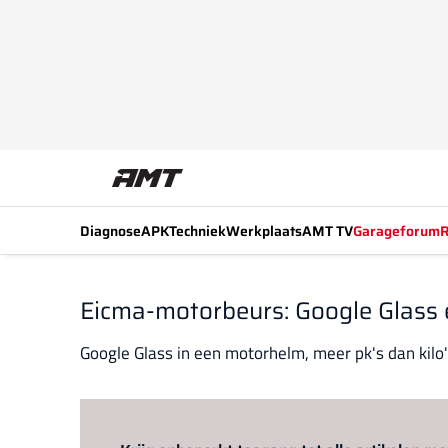
Diagnose
APK
Techniek
Werkplaats
AMT TV
Garageforum
R
Eicma-motorbeurs: Google Glass en
Google Glass in een motorhelm, meer pk's dan kilo'