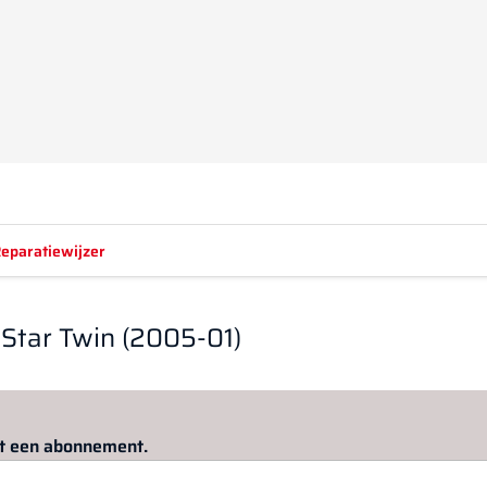
eparatiewijzer
 Star Twin (2005-01)
Log in
om dit artikel te lezen.
met een abonnement.