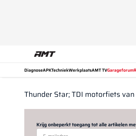
Diagnose
APK
Techniek
Werkplaats
AMT TV
Garageforum
R
Thunder Star; TDI motorfiets van
Krijg onbeperkt toegang tot alle artikelen 