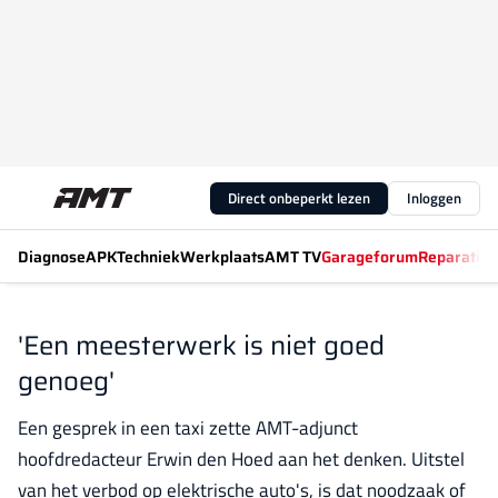
Direct onbeperkt lezen
Inloggen
Diagnose
APK
Techniek
Werkplaats
AMT TV
Garageforum
Reparatiew
'Een meesterwerk is niet goed
genoeg'
Een gesprek in een taxi zette AMT-adjunct
hoofdredacteur Erwin den Hoed aan het denken. Uitstel
van het verbod op elektrische auto's, is dat noodzaak of