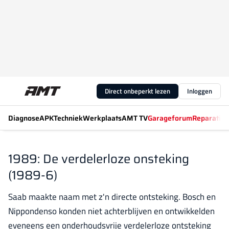
Direct onbeperkt lezen
Inloggen
Diagnose
APK
Techniek
Werkplaats
AMT TV
Garageforum
Reparatiew
1989: De verdelerloze onsteking
(1989-6)
Saab maakte naam met z'n directe ontsteking. Bosch en
Nippondenso konden niet achterblijven en ontwikkelden
eveneens een onderhoudsvrije verdelerloze ontsteking