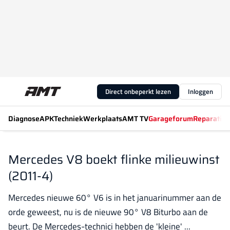
Direct onbeperkt lezen
Inloggen
Diagnose
APK
Techniek
Werkplaats
AMT TV
Garageforum
Reparatiew
Mercedes V8 boekt flinke milieuwinst
(2011-4)
Mercedes nieuwe 60° V6 is in het januarinummer aan de
orde geweest, nu is de nieuwe 90° V8 Biturbo aan de
beurt. De Mercedes-technici hebben de 'kleine' ...