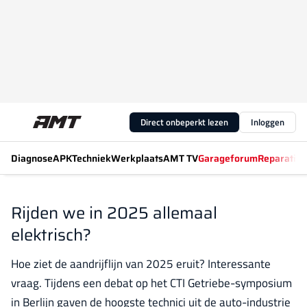
Direct onbeperkt lezen
Inloggen
Diagnose
APK
Techniek
Werkplaats
AMT TV
Garageforum
Reparatiew
Rijden we in 2025 allemaal
elektrisch?
Hoe ziet de aandrijflijn van 2025 eruit? Interessante
vraag. Tijdens een debat op het CTI Getriebe-symposium
in Berlijn gaven de hoogste technici uit de auto-industrie