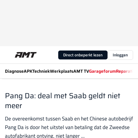
Direct onbeperkt lezen
Inloggen
Diagnose
APK
Techniek
Werkplaats
AMT TV
Garageforum
Reparatiew
Pang Da: deal met Saab geldt niet
meer
De overeenkomst tussen Saab en het Chinese autobedrijf
Pang Da is door het uitstel van betaling dat de Zweedse
autofabrikant ontving, niet langer ...