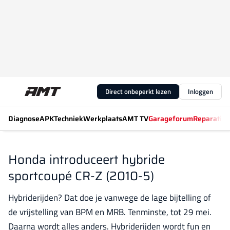
Direct onbeperkt lezen
Inloggen
Diagnose
APK
Techniek
Werkplaats
AMT TV
Garageforum
Reparatiew
Honda introduceert hybride
sportcoupé CR-Z (2010-5)
Hybriderijden? Dat doe je vanwege de lage bijtelling of
de vrijstelling van BPM en MRB. Tenminste, tot 29 mei.
Daarna wordt alles anders. Hybriderijden wordt fun en