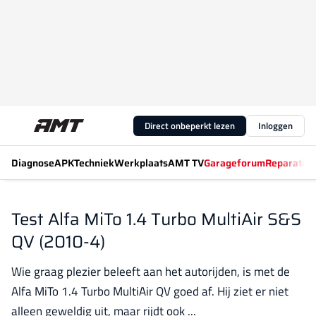
Direct onbeperkt lezen
Inloggen
Diagnose
APK
Techniek
Werkplaats
AMT TV
Garageforum
Reparatiew
Test Alfa MiTo 1.4 Turbo MultiAir S&S
QV (2010-4)
Wie graag plezier beleeft aan het autorijden, is met de
Alfa MiTo 1.4 Turbo MultiAir QV goed af. Hij ziet er niet
alleen geweldig uit, maar rijdt ook ...