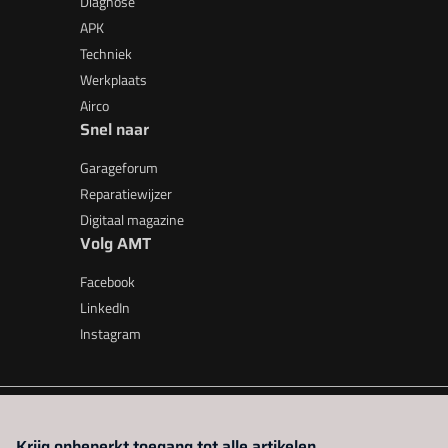
Diagnose
APK
Techniek
Werkplaats
Airco
Snel naar
Garageforum
Reparatiewijzer
Digitaal magazine
Volg AMT
Facebook
LinkedIn
Instagram
AMT is onderdeel van VMN media. Lees in
ons manifest
waar V
Krijg onbeperkt toegang tot alle artikelen.
beleid
|
Privacy instellingen