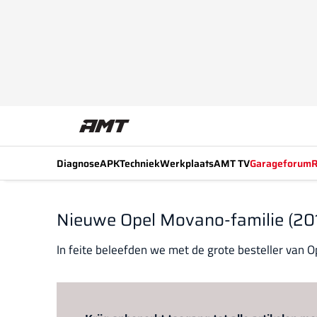
Diagnose
APK
Techniek
Werkplaats
AMT TV
Garageforum
R
Nieuwe Opel Movano-familie (20
In feite beleefden we met de grote besteller van 