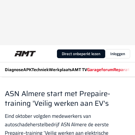
Direct onbeperkt lezen
Inloggen
Diagnose
APK
Techniek
Werkplaats
AMT TV
Garageforum
Reparatiew
ASN Almere start met Prepaire-
training 'Veilig werken aan EV's
Eind oktober volgden medewerkers van
autoschadeherstelbedrijf ASN Almere de eerste
Prepaire-training 'Veilig werken aan elektrische