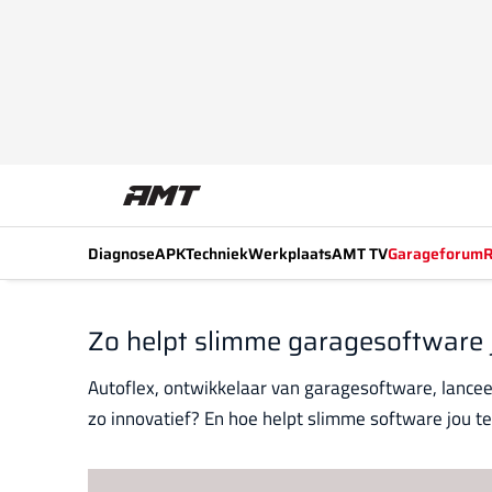
Diagnose
APK
Techniek
Werkplaats
AMT TV
Garageforum
R
Zo helpt slimme garagesoftware jo
Autoflex, ontwikkelaar van garagesoftware, lance
zo innovatief? En hoe helpt slimme software jou te 