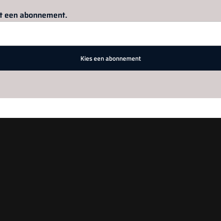
Log in
om dit artikel te lezen.
met een abonnement.
Kies een abonnement