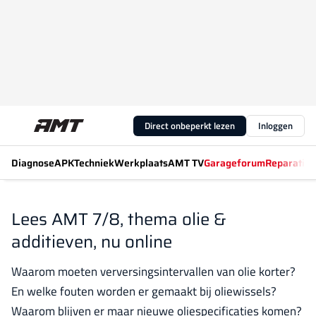
Direct onbeperkt lezen
Inloggen
Diagnose
APK
Techniek
Werkplaats
AMT TV
Garageforum
Reparatiew
Lees AMT 7/8, thema olie &
additieven, nu online
Waarom moeten verversingsintervallen van olie korter?
En welke fouten worden er gemaakt bij oliewissels?
Waarom blijven er maar nieuwe oliespecificaties komen?