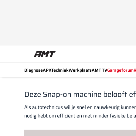
Diagnose
APK
Techniek
Werkplaats
AMT TV
Garageforum
R
Deze Snap-on machine belooft e
Als autotechnicus wil je snel en nauwkeurig kunn
nodig hebt om efficiënt en met minder fysieke bel