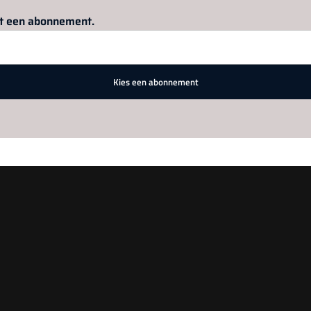
Log in
om dit artikel te lezen.
met een abonnement.
Kies een abonnement