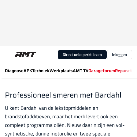
Direct onbeperkt lezen
Inloggen
Diagnose
APK
Techniek
Werkplaats
AMT TV
Garageforum
Reparatiew
Professioneel smeren met Bardahl
U kent Bardahl van de lekstopmiddelen en
brandstofadditieven, maar het merk levert ook een
compleet programma oliën. Nieuw daarin zijn een vol-
synthetische, dunne motorolie en twee speciale