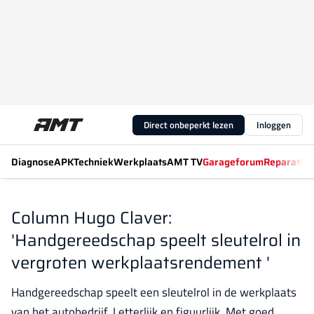
Direct onbeperkt lezen
Inloggen
Diagnose
APK
Techniek
Werkplaats
AMT TV
Garageforum
Reparatiew
Column Hugo Claver:
'Handgereedschap speelt sleutelrol in
vergroten werkplaatsrendement '
Handgereedschap speelt een sleutelrol in de werkplaats
van het autobedrijf. Letterlijk en figuurlijk. Met goed