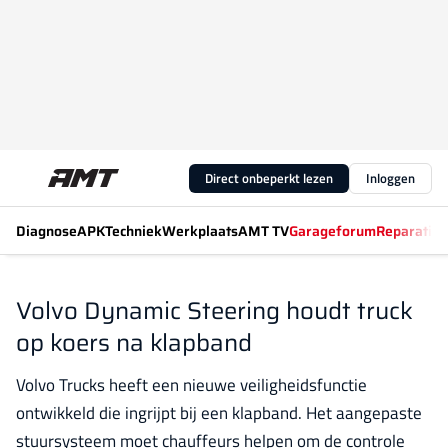
Direct onbeperkt lezen
Inloggen
Diagnose
APK
Techniek
Werkplaats
AMT TV
Garageforum
Reparatiew
Volvo Dynamic Steering houdt truck
op koers na klapband
Volvo Trucks heeft een nieuwe veiligheidsfunctie
ontwikkeld die ingrijpt bij een klapband. Het aangepaste
stuursysteem moet chauffeurs helpen om de controle