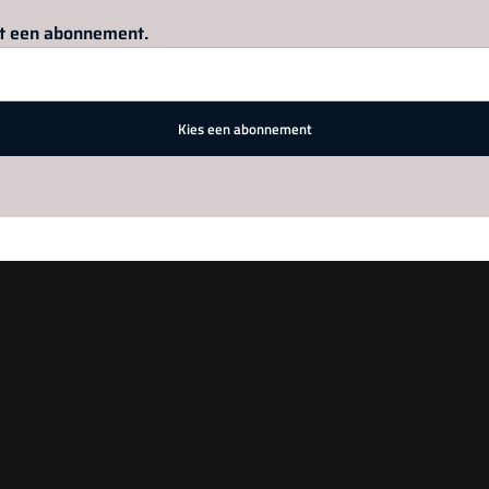
Log in
om dit artikel te lezen.
met een abonnement.
Kies een abonnement