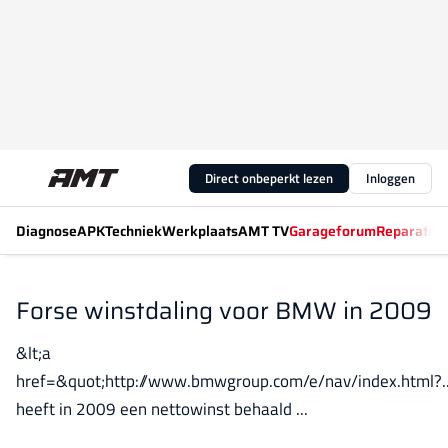
Direct onbeperkt lezen
Inloggen
Diagnose
APK
Techniek
Werkplaats
AMT TV
Garageforum
Reparatiew
Forse winstdaling voor BMW in 2009
&lt;a
href=&quot;http://www.bmwgroup.com/e/nav/index.htm
heeft in 2009 een nettowinst behaald ...