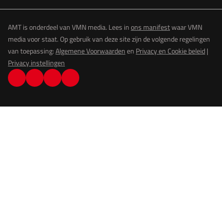
AMT is onderdeel van VMN media. Lees in
ons manifest
waar VMN
media voor staat. Op gebruik van deze site zijn de volgende regelingen
van toepassing:
Algemene Voorwaarden
en
Privacy en Cookie beleid
|
Privacy instellingen