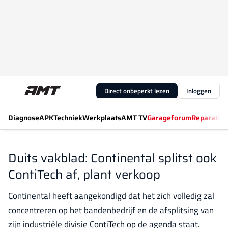
Direct onbeperkt lezen
Inloggen
Diagnose
APK
Techniek
Werkplaats
AMT TV
Garageforum
Reparatiew
Duits vakblad: Continental splitst ook
ContiTech af, plant verkoop
Continental heeft aangekondigd dat het zich volledig zal
concentreren op het bandenbedrijf en de afsplitsing van
zijn industriële divisie ContiTech op de agenda staat.