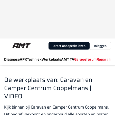
Direct onbeperkt lezen
Inloggen
Diagnose
APK
Techniek
Werkplaats
AMT TV
Garageforum
Reparatiew
De werkplaats van: Caravan en
Camper Centrum Coppelmans |
VIDEO
Kijk binnen bij Caravan en Camper Centrum Coppelmans.
Dit bedrijf verkoopt en onderhoud alle soorten en maten