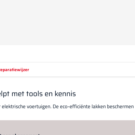
eparatiewijzer
lpt met tools en kennis
 elektrische voertuigen. De eco-efficiënte lakken beschermen b
Log in
om dit artikel te lezen.