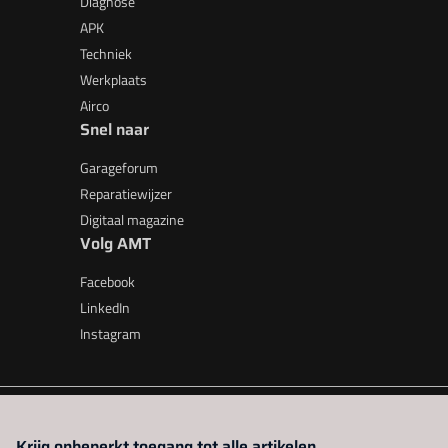
Diagnose
APK
Techniek
Werkplaats
Airco
Snel naar
Garageforum
Reparatiewijzer
Digitaal magazine
Volg AMT
Facebook
LinkedIn
Instagram
AMT is onderdeel van VMN media. Lees in
ons manifest
waar V
Krijg onbeperkt toegang tot alle artikelen.
beleid
|
Privacy instellingen