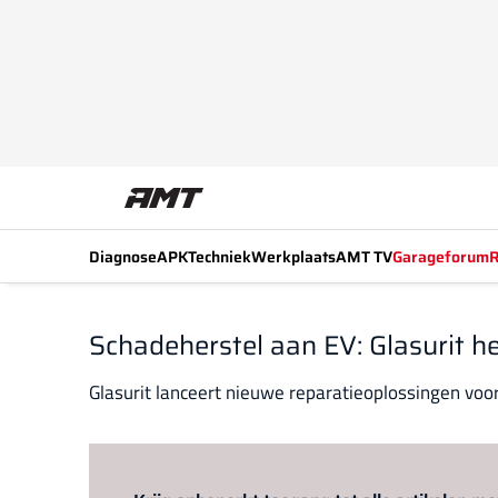
Diagnose
APK
Techniek
Werkplaats
AMT TV
Garageforum
R
Schadeherstel aan EV: Glasurit he
Glasurit lanceert nieuwe reparatieoplossingen voor