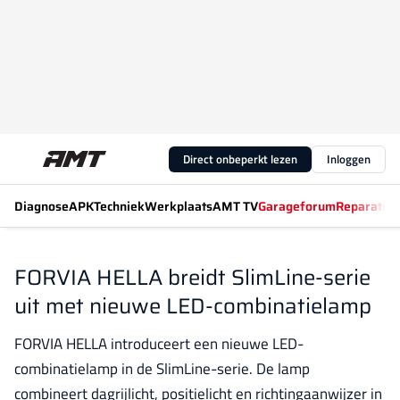
Direct onbeperkt lezen
Inloggen
Diagnose
APK
Techniek
Werkplaats
AMT TV
Garageforum
Reparatiew
FORVIA HELLA breidt SlimLine-serie
uit met nieuwe LED-combinatielamp
FORVIA HELLA introduceert een nieuwe LED-
combinatielamp in de SlimLine-serie. De lamp
combineert dagrijlicht, positielicht en richtingaanwijzer in