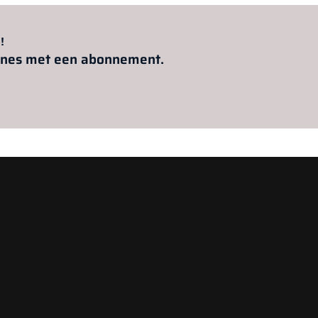
Al abonnee?
Log hier in.
!
azines met een abonnement.