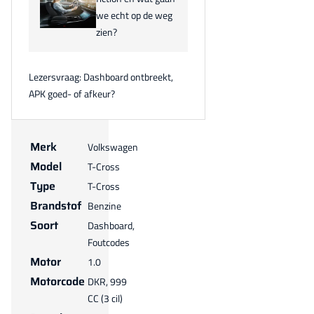
we echt op de weg
zien?
Lezersvraag: Dashboard ontbreekt,
APK goed- of afkeur?
Merk
Volkswagen
Model
T-Cross
Type
T-Cross
Brandstof
Benzine
Soort
Dashboard,
Foutcodes
Motor
1.0
Motorcode
DKR, 999
CC (3 cil)