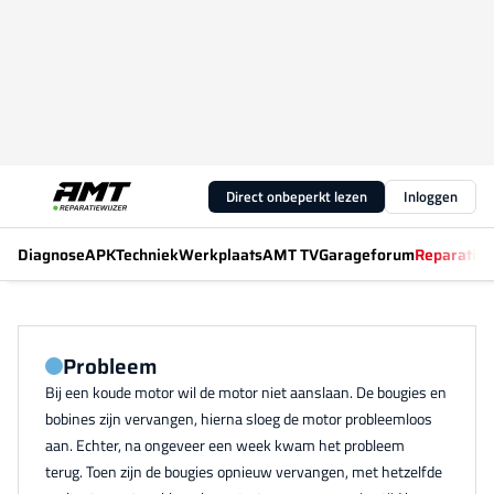
Direct onbeperkt lezen
Inloggen
Diagnose
APK
Techniek
Werkplaats
AMT TV
Garageforum
Reparatiew
Probleem
Bij een koude motor wil de motor niet aanslaan. De bougies en
bobines zijn vervangen, hierna sloeg de motor probleemloos
aan. Echter, na ongeveer een week kwam het probleem
terug. Toen zijn de bougies opnieuw vervangen, met hetzelfde