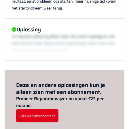
reultaat: eerst probleemloos starten, maar na enige tijd kwam
het startprobleem weer terug.
Oplossing
Je mag deze oplossing alleen lezen als je bent ingelogd en een
abonnement hebt. Wil je zonder beperkingen lezen neem dan
een abonnement via /abonneren.
Al abonnee?
Log hier in.
Deze en andere oplossingen kun je
alleen zien met een abonnement.
Probeer Reparatiewijzer nu vanaf €21 per
maand.
Kies een abonnement