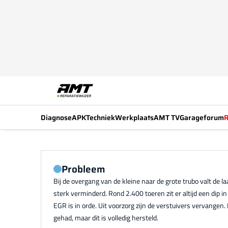
Diagnose
APK
Techniek
Werkplaats
AMT TV
Garageforum
R
Probleem
Bij de overgang van de kleine naar de grote trubo valt de l
sterk verminderd. Rond 2.400 toeren zit er altijd een dip 
EGR is in orde. Uit voorzorg zijn de verstuivers vervangen
gehad, maar dit is volledig hersteld.