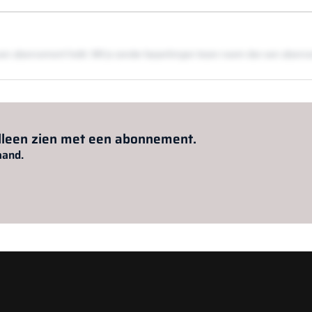
en een abonnement hebt. Wil je zonder beperkingen lezen neem dan een abon
Al abonnee?
Log hier in.
alleen zien met een abonnement.
aand.