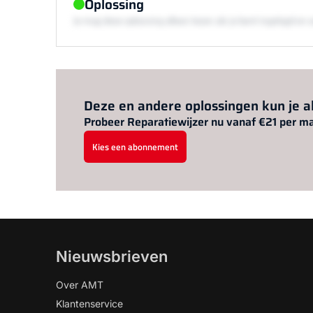
Oplossing
Je mag deze oplossing alleen lezen als je bent ingelogd 
Deze en andere oplossingen kun je 
Probeer Reparatiewijzer nu vanaf €21 per m
Kies een abonnement
Nieuwsbrieven
Over AMT
Klantenservice