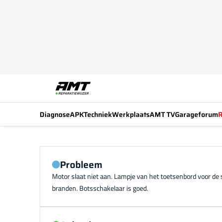
Diagnose
APK
Techniek
Werkplaats
AMT TV
Garageforum
R
Probleem
Motor slaat niet aan. Lampje van het toetsenbord voor de s
branden. Botsschakelaar is goed.