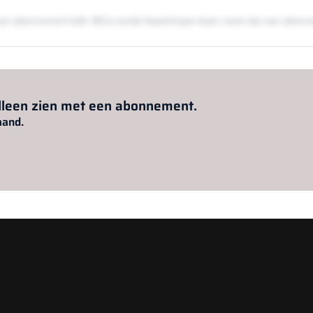
en een abonnement hebt. Wil je zonder beperkingen lezen neem dan een abon
Al abonnee?
Log hier in.
alleen zien met een abonnement.
aand.