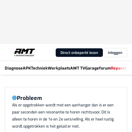
Direct onbeperkt lezen
Inloggen
Diagnose
APK
Techniek
Werkplaats
AMT TV
Garageforum
Reparatiew
Probleem
Als er opgetrokken wordt met een aanhanger dan is er een
paar seconden een resonantie te horen rechtsvoor. Dit is
alleen te horen in de 1e en 2e versnelling. Als er heel rustig
wordt opgetrokken is het geluid er niet.