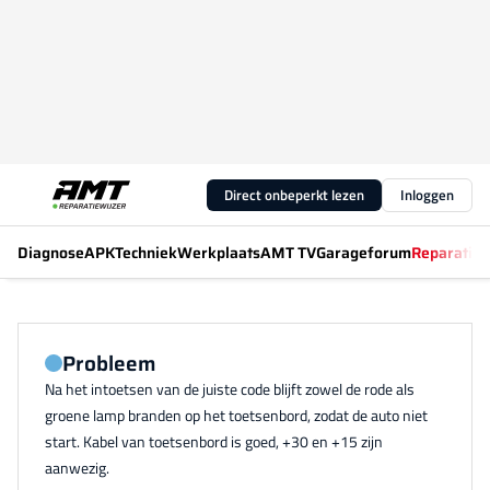
Direct onbeperkt lezen
Inloggen
Diagnose
APK
Techniek
Werkplaats
AMT TV
Garageforum
Reparatiew
Probleem
Na het intoetsen van de juiste code blijft zowel de rode als
groene lamp branden op het toetsenbord, zodat de auto niet
start. Kabel van toetsenbord is goed, +30 en +15 zijn
aanwezig.