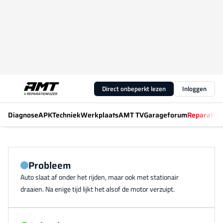
Direct onbeperkt lezen
Inloggen
Diagnose
APK
Techniek
Werkplaats
AMT TV
Garageforum
Reparatiew
Probleem
Auto slaat af onder het rijden, maar ook met stationair
draaien. Na enige tijd lijkt het alsof de motor verzuipt.