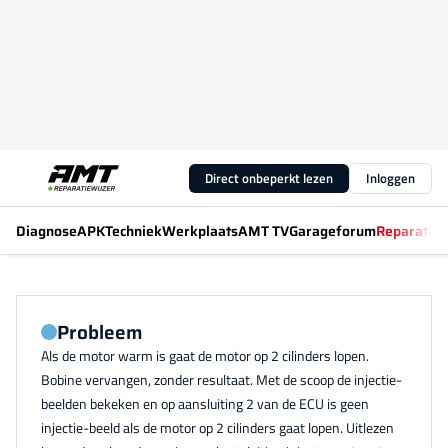
Direct onbeperkt lezen
Inloggen
Diagnose
APK
Techniek
Werkplaats
AMT TV
Garageforum
Reparatiew
Probleem
Als de motor warm is gaat de motor op 2 cilinders lopen.
Bobine vervangen, zonder resultaat. Met de scoop de injectie-
beelden bekeken en op aansluiting 2 van de ECU is geen
injectie-beeld als de motor op 2 cilinders gaat lopen. Uitlezen