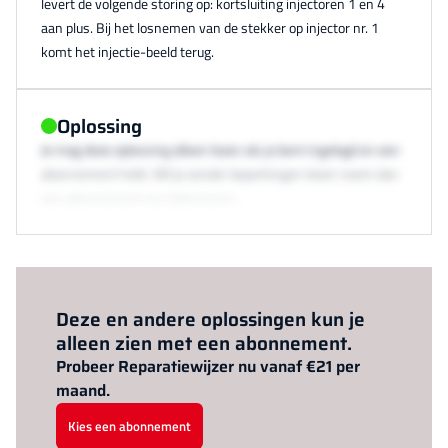
levert de volgende storing op: kortsluiting injectoren 1 en 4
aan plus. Bij het losnemen van de stekker op injector nr. 1
komt het injectie-beeld terug.
Oplossing
Je mag deze oplossing alleen lezen als je bent ingelogd en een
abonnement hebt. Wil je zonder beperkingen lezen neem dan
een abonnement via /abonneren.
Al abonnee?
Log hier in.
Deze en andere oplossingen kun je
alleen zien met een abonnement.
Probeer Reparatiewijzer nu vanaf €21 per
maand.
Kies een abonnement