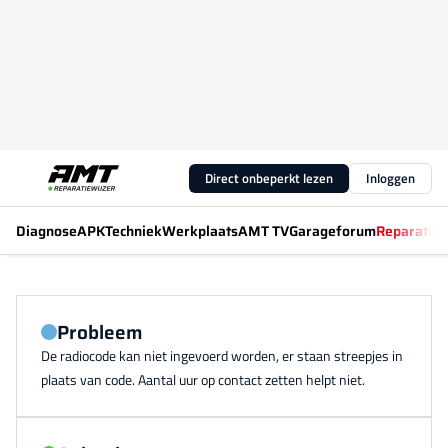
Direct onbeperkt lezen
Inloggen
Diagnose
APK
Techniek
Werkplaats
AMT TV
Garageforum
Reparatiew
Probleem
De radiocode kan niet ingevoerd worden, er staan streepjes in
plaats van code. Aantal uur op contact zetten helpt niet.