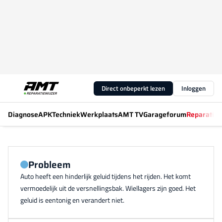
Direct onbeperkt lezen
Inloggen
Diagnose
APK
Techniek
Werkplaats
AMT TV
Garageforum
Reparatiew
Probleem
Auto heeft een hinderlijk geluid tijdens het rijden. Het komt
vermoedelijk uit de versnellingsbak. Wiellagers zijn goed. Het
geluid is eentonig en verandert niet.