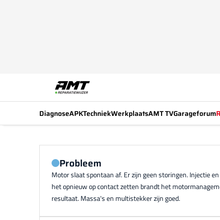
Diagnose
APK
Techniek
Werkplaats
AMT TV
Garageforum
R
Probleem
Motor slaat spontaan af. Er zijn geen storingen. Injectie
het opnieuw op contact zetten brandt het motormanagemen
resultaat. Massa's en multistekker zijn goed.