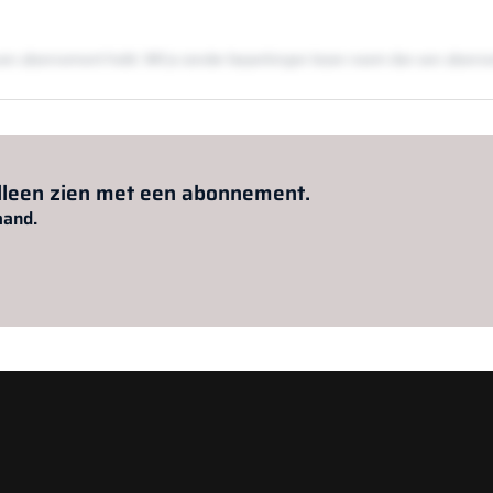
en een abonnement hebt. Wil je zonder beperkingen lezen neem dan een abon
Al abonnee?
Log hier in.
alleen zien met een abonnement.
aand.